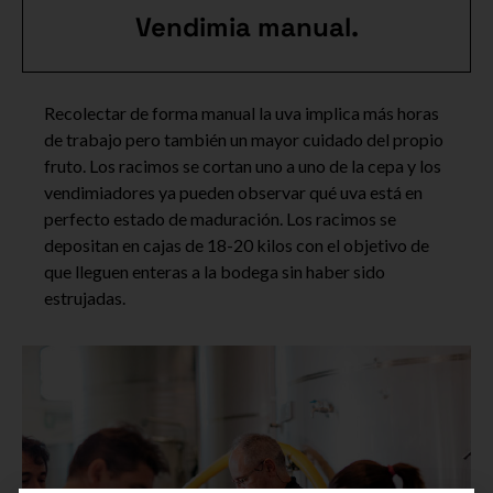
Vendimia manual.
Recolectar de forma manual la uva implica más horas
de trabajo pero también un mayor cuidado del propio
fruto. Los racimos se cortan uno a uno de la cepa y los
vendimiadores ya pueden observar qué uva está en
perfecto estado de maduración. Los racimos se
depositan en cajas de 18-20 kilos con el objetivo de
que lleguen enteras a la bodega sin haber sido
estrujadas.