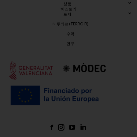
상품
히스토리
토지
테루와르 (TERROIR)
수확
연구