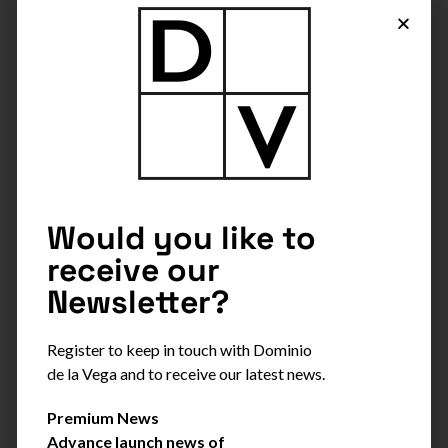
Would you like to
La mesa de selección.
receive our
Newsletter?
Los racimos llegan a bodega donde contamos con
Register to keep in touch with Dominio
personal especializado. Suele decir nuestro director
de la Vega and to receive our latest news.
técnico, Daniel Expósito, que elaborar vino se asemeja
a “la cocina de un buen restaurante. Podemos tener
Premium News
buenas instalaciones, los mejores profesionales pero
Advance launch news of