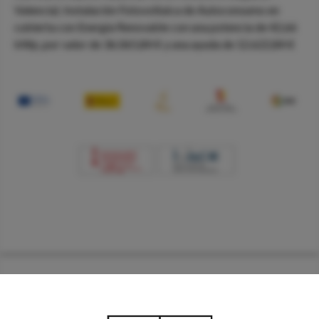
Valencia). Instalación Fotovoltaica de Autoconsumo en
cubierta con Energía Renovable con una potencia de 42,66
kWp, por valor de 36.065,84 € y una ayuda de 12.622,84 €
PRODUCTOS
ENOTURISMO
HISTORIA