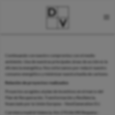
Continuando con nuestro compromiso con el medio
ambiente. Una de nuestras principales áreas de acción es la
eficiencia energética. Nos esforzamos por reducir nuestro
consumo energético y minimizar nuestra huella de carbono.
Relación de proyectos realizados
Proyectos acogidos al plan de incentivos en el marco del
Plan de Recuperación, Transformación y Resiliencia,
financiado por la Unión Europea – NextGeneration EU.
Carretera madrid-Valencia. Km 270 (46390 Requena –