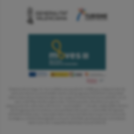
Dominio de la Vega, S.L. ha recibido una ayuda de 2.900€ para Adquisición de
vehículo eléctrico enchufable dentro del programa MOVES III Comunidad
Valenciana de la Unión Europea con cargo al Fondo NextGenerationEU, en el
marco del Plan de Recuperación, Trasformación y Resiliencia, para la
adquisición de vehículos eléctricos “enchufables” y de pila combustible dentro
del Programa de incentivos a la movilidad eficiente y sostenible (Programa
MOVES III Vehículos Comunitat Valenciana) del Ministerio para la Transición
Ecológica y el Reto Demográfico a través del IDAE, gestionado por el Instituto
Valenciano de Competitividad Empresarial (IVACE).